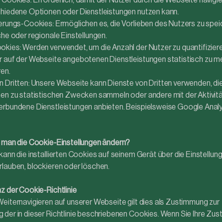
Cookies: Erforderlich, damit der Nutzer durch die Webseite navigi
hiedene Optionen oder Dienstleistungen nutzen kann.
erungs-Cookies: Ermöglichen es, die Vorlieben des Nutzers zu speic
che oder regionale Einstellungen.
kies: Werden verwendet, um die Anzahl der Nutzer zu quantifiziere
r auf der Webseite angebotenen Dienstleistungen statistisch zu 
ren.
 Dritten: Unsere Webseite kann Dienste von Dritten verwenden, di
en zu statistischen Zwecken sammeln oder andere mit der Aktivitä
rbundene Dienstleistungen anbieten. Beispielsweise Google Analy
 man die Cookie-Einstellungen ändern?
kann die installierten Cookies auf seinem Gerät über die Einstellun
lauben, blockieren oder löschen.
z der Cookie-Richtlinie
eiternavigieren auf unserer Webseite gilt dies als Zustimmung zur
der in dieser Richtlinie beschriebenen Cookies. Wenn Sie Ihre Zu