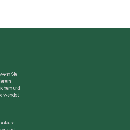
 wenn Sie
nderem
eichern und
 verwendet
ookies: