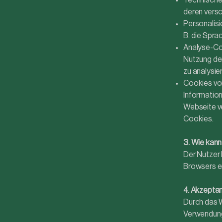
Technische 
deren versc
Personalisi
B. die Spra
Analyse-Coo
Nutzung de
zu analysie
Cookies von
Information
Webseite ve
Cookies.
3. Wie kann
Der Nutzer 
Browsers er
4. Akzeptan
Durch das W
Verwendung 