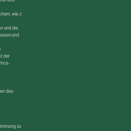
eren und
hern, wie z.
n und die
messen und
e
t der
tics-
gen des
stimmung zu