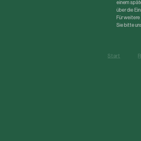
einem spät
über die Ei
Für weitere
Sie bitte u
Start
R